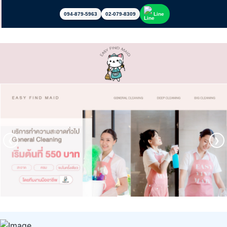
094-879-5963
02-079-8309
Line
❮
❯