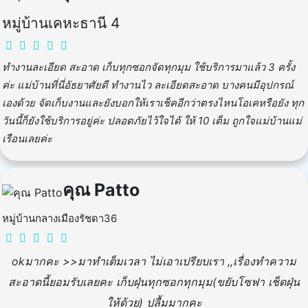
หมู่บ้านเคหะธานี​ 4
ทำงานละเอียด สะอาด เก็บทุกซอกจัดทุกมุม ใช้บริการมาแล้ว 3 ครั้ง
ค่ะ แม่บ้านที่นี่อัธยาศัยดี ทำงานไว ละเอียดสะอาด บางคนมีอุปกรณ์
เองด้วย จัดเก็บงานและยังบอกให้เราเช็คอีกว่าตรงไหนโอเคหรือยัง ทุก
วันนี้ก็ยังใช้บริการอยู่ค่ะ ปลอดภัยไว้ใจได้ ให้ 10 เต็ม ถูกใจแม่บ้านแม่
เรือนเลยค่ะ
คุณ​ Patto
หมู่บ้านกลางเมืองรัชดา36
okมากคะ >>มาทำเต็มเวลา ไม่เอาเปรียบเรา ,,เรื่องทำความ
สะอาดนี้ยอมรับเลยคะ เก็บฝุ่นทุกซอกทุกมุม(ขยับโซฟา เช็ดฝุ่น
ให้ด้วย) ปลื้มมากคะ